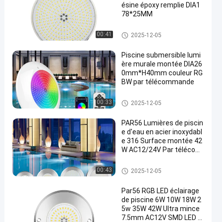
ésine époxy remplie DIA1
78*25MM
Lumière de piscine de LED PAR
00:41
2025-12-05
56
Piscine submersible lumi
ère murale montée DIA26
0mm*H40mm couleur RG
BW par télécommande
Lumière de piscine de LED PAR
00:33
2025-12-05
56
PAR56 Lumières de piscin
e d'eau en acier inoxydabl
e 316 Surface montée 42
W AC12/24V Par télécom
mande
Lumière de piscine de LED PAR
00:43
2025-12-05
56
Par56 RGB LED éclairage
de piscine 6W 10W 18W 2
5w 35W 42W Ultra mince
7.5mm AC12V SMD LED a