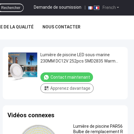
Demande de soumission
|
French
Rechercher
 DE LA QUALITÉ
NOUS CONTACTER
Lumière de piscine LED sous-marine
230MM DC12V 252pcs SMD2835 Warm
White Constant voltage
Contact maintenant
Apprenez davantage
Vidéos connexes
Lumière de piscine PAR56
Bulbe de remplacement R