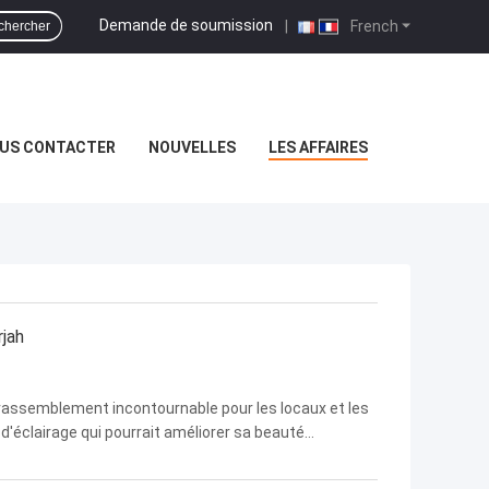
Demande de soumission
|
French
chercher
US CONTACTER
NOUVELLES
LES AFFAIRES
rjah
 rassemblement incontournable pour les locaux et les
n d'éclairage qui pourrait améliorer sa beauté
éer des expériences immersives,et résister au dur