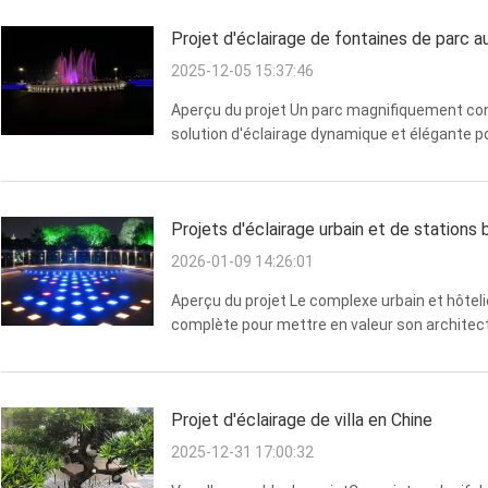
Projet d'éclairage de fontaines de parc a
2025-12-05 15:37:46
Aperçu du projet Un parc magnifiquement con
solution d'éclairage dynamique et élégante pou
l'attrait visuel de la fontaine la nuit tout en
L'...
Projets d'éclairage urbain et de stations
2026-01-09 14:26:01
Aperçu du projet Le complexe urbain et hôteli
complète pour mettre en valeur son architec
était de créer un environnement bien éclairé 
assurant une ...
Projet d'éclairage de villa en Chine
2025-12-31 17:00:32