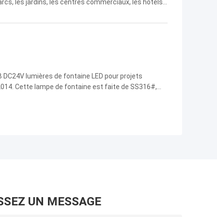
rcs, les jardins, les centres commerciaux, les hôtels,
 urbaines dans différents pays et régions. Stable
B DC24V lumières de fontaine LED pour projets
2014. Cette lampe de fontaine est faite de SS316#,
SSEZ UN MESSAGE