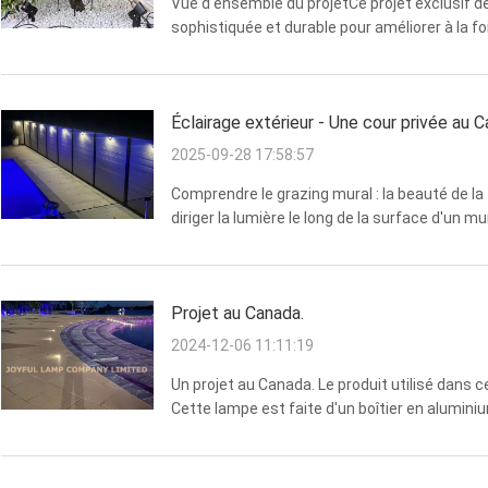
Vue d'ensemble du projetCe projet exclusif de 
sophistiquée et durable pour améliorer à la foi
créer une ambiance captivante tout en assuran
d'...
Éclairage extérieur - Une cour privée au 
2025-09-28 17:58:57
Comprendre le grazing mural : la beauté de la
diriger la lumière le long de la surface d'un m
éléments architecturaux. Dans une cour privé
en ...
Projet au Canada.
2024-12-06 11:11:19
Un projet au Canada. Le produit utilisé dans c
Cette lampe est faite d'un boîtier en alumin
imperméable à l'eau IP67.