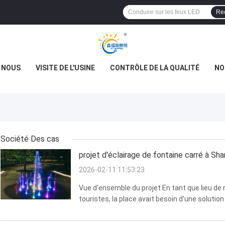
Re
E NOUS
VISITE DE L'USINE
CONTRÔLE DE LA QUALITÉ
NO
Société Des cas
projet d'éclairage de fontaine carré à Sha
2026-02-11 11:53:23
Vue d'ensemble du projet En tant que lieu de
touristes, la place avait besoin d'une solutio
architecturale après la tombée de la nuit, cr
climat du d...