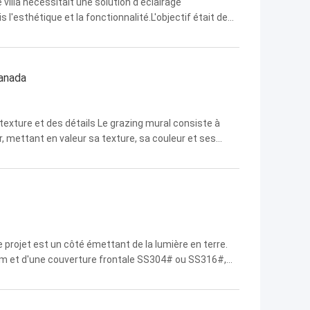
villa nécessitait une solution d'éclairage
s l'esthétique et la fonctionnalité.L'objectif était de
t la sécurité et l'efficacité énergétique. Solutions
Canada
 texture et des détails Le grazing mural consiste à
ur, mettant en valeur sa texture, sa couleur et ses
e, cette technique est un outil puissant pour mettre
e projet est un côté émettant de la lumière en terre.
ium et d'une couverture frontale SS304# ou SS316#,