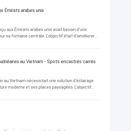
ux Émirats arabes unis
çu aux Émirats arabes unis avait besoin d'une
r sa fontaine centrale. L'objectif était d'améliorer
 assurant la durabilité dans un climat chaud et humide.
 balnéaires au Vietnam - Spots encastrés carrés
er au Vietnam nécessitait une solution d'éclairage
ture moderne et ses places paysagées. L'objectif
qui rehausse l'exclusivité du complexe tout en