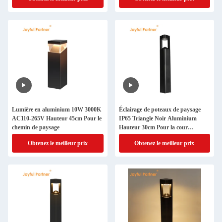
et allée
une utilisation en extérieur
Lumière en aluminium 10W 3000K
Éclairage de poteaux de paysage
AC110-265V Hauteur 45cm Pour le
IP65 Triangle Noir Aluminium
chemin de paysage
Hauteur 30cm Pour la cour
extérieure
Obtenez le meilleur prix
Obtenez le meilleur prix