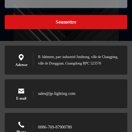
Soumettre
B. bâtiment, parc industriel Jinditong, ville de Changping,
ville de Dongguan, Guangdong RPC 523576
Adresse
sales@jp-lighting.com
E-mail
0086-769-87900780