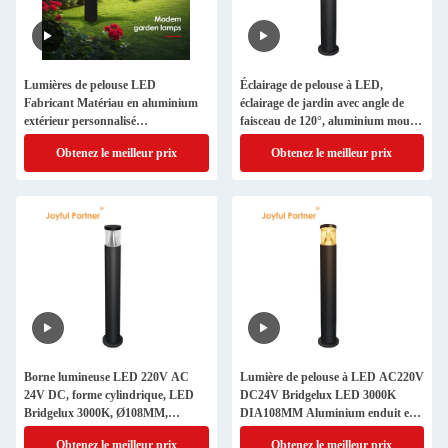
Lumières de pelouse LED
Éclairage de pelouse à LED,
Fabricant Matériau en aluminium
éclairage de jardin avec angle de
extérieur personnalisé
faisceau de 120°, aluminium moulé
L120*W120*H300MM IP65
sous pression durable pour trottoir
Obtenez le meilleur prix
Obtenez le meilleur prix
étanche Adapté aux communautés
et cour
de jardin
Borne lumineuse LED 220V AC
Lumière de pelouse à LED AC220V
24V DC, forme cylindrique, LED
DC24V Bridgelux LED 3000K
Bridgelux 3000K, Ø108MM,
DIA108MM Aluminium enduit en
aluminium premium pour pelouse
poudre de qualité supérieure pour
Obtenez le meilleur prix
Obtenez le meilleur prix