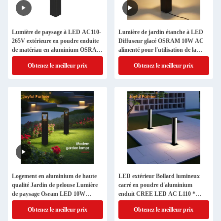
Lumière de paysage à LED AC110-
Lumière de jardin étanche à LED
265V extérieure en poudre enduite
Diffuseur glacé OSRAM 10W AC
de matériau en aluminium OSRAM
alimenté pour l'utilisation de la
LED 10W Bollard Lumière
décoration du jardin
Obtenez le meilleur prix
Obtenez le meilleur prix
extérieure
Logement en aluminium de haute
LED extérieur Bollard lumineux
qualité Jardin de pelouse Lumière
carré en poudre d'aluminium
de paysage Osram LED 10W
enduit CREE LED AC L110 *
AC110-265V 30cm 60cm 90cm
W110 * H900MM IP65
Obtenez le meilleur prix
Obtenez le meilleur prix
Hauteur