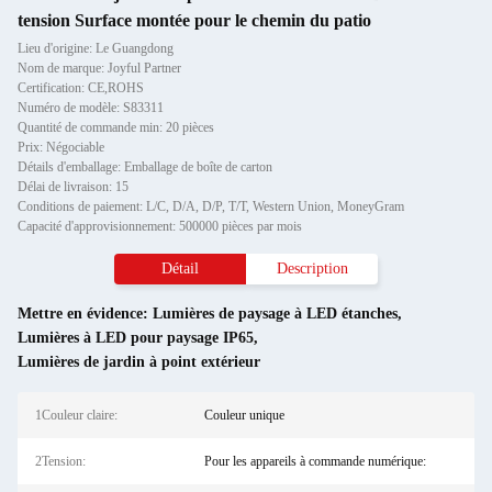
tension Surface montée pour le chemin du patio
Lieu d'origine: Le Guangdong
Nom de marque: Joyful Partner
Certification: CE,ROHS
Numéro de modèle: S83311
Quantité de commande min: 20 pièces
Prix: Négociable
Détails d'emballage: Emballage de boîte de carton
Délai de livraison: 15
Conditions de paiement: L/C, D/A, D/P, T/T, Western Union, MoneyGram
Capacité d'approvisionnement: 500000 pièces par mois
Détail
Description
Mettre en évidence:
Lumières de paysage à LED étanches
,
Lumières à LED pour paysage IP65
,
Lumières de jardin à point extérieur
1Couleur claire:
Couleur unique
2Tension:
Pour les appareils à commande numérique: