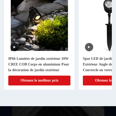
IP66 Lumière de jardin extérieur 10W
Spot LED de jardin 
CREE COB Corps en aluminium Pour
Extérieur Angle de fa
la décoration de jardin extérieur
Couvercle en verre
Obtenez le meilleur prix
Obtenez le me