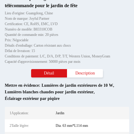
télécommande pour le jardin de fête
Lieu d'origine: Guangdong, Chine
Nom de marque: Joyful Partner
Certification: CE, RoHS, EMC, LVD
Numéro de modèle: B83310COB
Quantité de commande min: 20 pièces
Prix: Négociable
Détails d'emballage: Carton résistant aux chocs
Délai de livraison: 15
Conditions de paiement: L/C, D/A, D/P, T/T, Western Union, MoneyGram
Capacité d'approvisionnement: 50000 pièces par mois
Détail
Description
Mettre en évidence:
Lumières de jardin extérieures de 10 W
,
Lumières blanches chaudes pour jardin extérieur
,
Éclairage extérieur par piqûre
1Application:
Jardin
2Taille légère:
Dia. 63 mm*L114 mm