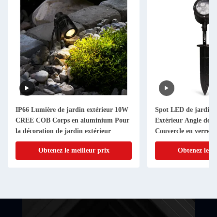
IP66 Lumière de jardin extérieur 10W
Spot LED de jardin 
CREE COB Corps en aluminium Pour
Extérieur Angle de fa
la décoration de jardin extérieur
Couvercle en verre
Obtenez le meilleur prix
Obtenez le me