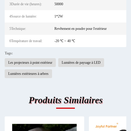
3Durée de vie (heures):
50000
4Source de lumière:
1*2W
5Technique:
Revêtement en poudre pour l'extérieur
6Température de travail:
-20 ℃ ~ 40 ℃
Tags:
Les projecteurs à point extérieur
Lumières de paysage à LED
Lumières extérieures à arbres
Produits Similaires