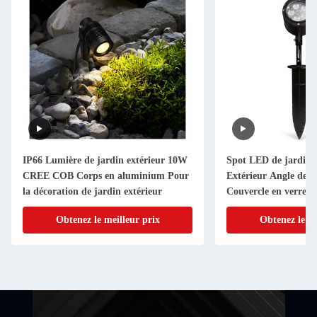
IP66 Lumière de jardin extérieur 10W
Spot LED de jardin 
CREE COB Corps en aluminium Pour
Extérieur Angle de fa
la décoration de jardin extérieur
Couvercle en verre
Obtenez le meilleur prix
Obtenez le me