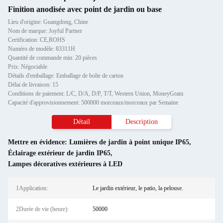
Finition anodisée avec point de jardin ou base
Lieu d'origine: Guangdong, Chine
Nom de marque: Joyful Partner
Certification: CE,ROHS
Numéro de modèle: 83311H
Quantité de commande min: 20 pièces
Prix: Négociable
Détails d'emballage: Emballage de boîte de carton
Délai de livraison: 15
Conditions de paiement: L/C, D/A, D/P, T/T, Western Union, MoneyGram
Capacité d'approvisionnement: 500000 morceaux/morceaux par Semaine
Détail
Description
Mettre en évidence:
Lumières de jardin à point unique IP65
,
Éclairage extérieur de jardin IP65
,
Lampes décoratives extérieures à LED
1Application:
Le jardin extérieur, le patio, la pelouse.
2Durée de vie (heure):
50000