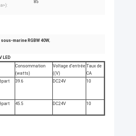
85
Ra>):
 sous-marine RGBW 40W
,
V LED
Consommation
Voltage d'entrée
Taux de
(watts)
((V)
CA
départ
39.6
DC24V
10
départ
45.5
DC24V
10