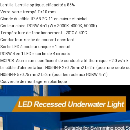
Lentille: Lentille optique, efficacité ≥ 85%
Verre: verre trempé T=10 mm
Glande du câble: IP-68 PG-11 en cuivre et nickel
Couleur claire: RGBW 4in1 (W = 3000K, 4000K, 6000K)
Température de fonctionnement: -20°C à 40°C
Conducteur: sortie de courant constant
Sortie LED à couleur unique = 1-circuit
RGBW 4 en 1 LED = sortie de 4 circuits
MCPCB: Aluminium, coefficient de conductivité thermique ≥ 2,0 w/mk
Le câble d'alimentation: H05RN-F 2x0.75mm2 L=2m (pour une seule co
H05RN-F 5x0,75 mm2 L=2m (pour les rouleaux RGBW 4in1)
Couvercle de montage: en plastique