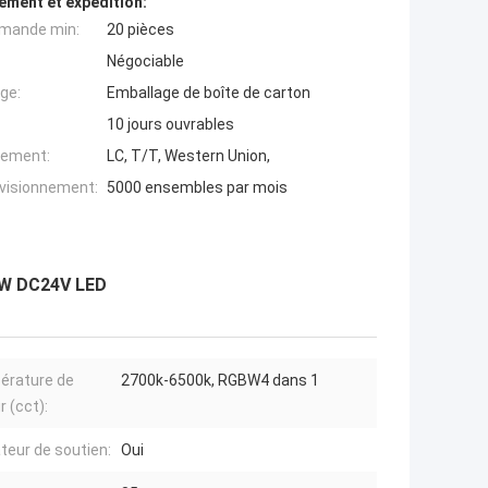
ement et expédition:
mande min:
20 pièces
Négociable
ge:
Emballage de boîte de carton
10 jours ouvrables
iement:
LC, T/T, Western Union,
ovisionnement:
5000 ensembles par mois
40W DC24V LED
érature de
2700k-6500k, RGBW4 dans 1
r (cct):
teur de soutien:
Oui