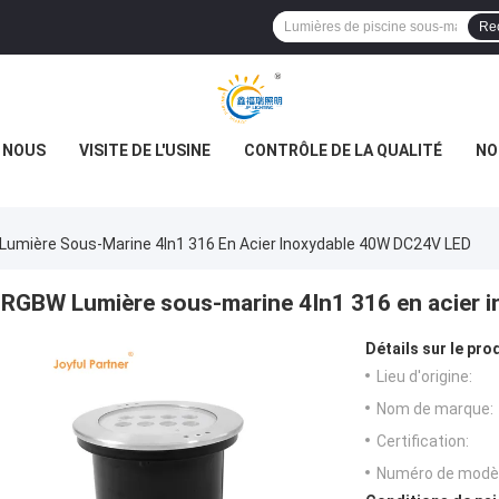
Re
E NOUS
VISITE DE L'USINE
CONTRÔLE DE LA QUALITÉ
NO
umière Sous-Marine 4In1 316 En Acier Inoxydable 40W DC24V LED
RGBW Lumière sous-marine 4In1 316 en acier 
Détails sur le prod
Lieu d'origine:
Nom de marque:
Certification:
Numéro de modèl