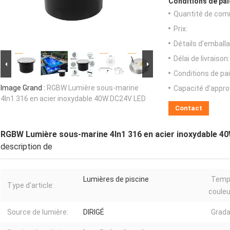
Conditions de pai
Quantité de com
Prix:
Détails d'emballa
Délai de livraison:
Conditions de pa
Image Grand :
RGBW Lumière sous-marine
Capacité d'appr
4In1 316 en acier inoxydable 40W DC24V LED
Contact
RGBW Lumière sous-marine 4In1 316 en acier inoxydable 
description de
Lumières de piscine
Temp
Type d'article:
couleu
Source de lumière:
DIRIGÉ
Grada