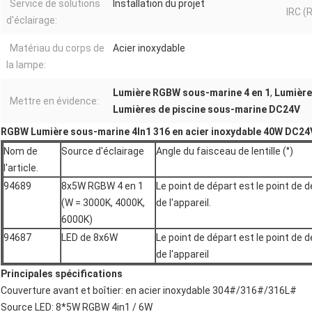
Service de solutions
Installation du projet
IRC (
d'éclairage:
Matériau du corps de
Acier inoxydable
la lampe:
Lumière RGBW sous-marine 4 en 1
,
Lumière
Mettre en évidence:
Lumières de piscine sous-marine DC24V
RGBW Lumière sous-marine 4In1 316 en acier inoxydable 40W DC24
Nom de
Source d'éclairage
Angle du faisceau de lentille (°)
l'article.
94689
8x5W RGBW 4 en 1
Le point de départ est le point de 
(W = 3000K, 4000K,
de l'appareil.
6000K)
94687
LED de 8x6W
Le point de départ est le point de 
de l'appareil
Principales spécifications
Couverture avant et boîtier: en acier inoxydable 304#/316#/316L#
Source LED: 8*5W RGBW 4in1 / 6W