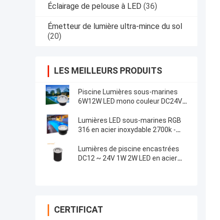
Éclairage de pelouse à LED
(36)
Émetteur de lumière ultra-mince du sol
(20)
LES MEILLEURS PRODUITS
Piscine Lumières sous-marines
6W12W LED mono couleur DC24V
DIA170MM ABS Noir Coffret arrière
Lumières LED sous-marines RGB
316 en acier inoxydable 2700k -
6500k
Lumières de piscine encastrées
DC12 ~ 24V 1W 2W LED en acier
inoxydable en couleur unique avec
boîte noire ABS
CERTIFICAT