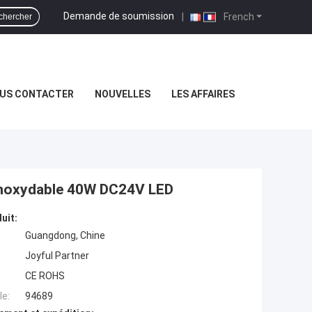
Demande de soumission
|
French
chercher
US CONTACTER
NOUVELLES
LES AFFAIRES
inoxydable 40W DC24V LED
uit:
Guangdong, Chine
Joyful Partner
CE ROHS
e:
94689