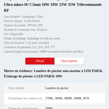
Ultra mince H=7.5mm 10W 18W 25W 35W Télécommande
RF
Lieu d'origine: Guangdong, Chine
Nom de marque: Joyful Partner
Numéro de modèle: JPP160-10W
Quantité de commande min: 20 pièces
Prix: Négociable
Détails d'emballage: Emballage de boîte de carton
Délai de livraison: 5-10 jours ouvrables
Conditions de paiement: L/C, D/A, D/P, T/T
Capacité d'approvisionnement: 50000 ensembles/ensembles par Mois
Détail
Description
Mettre en évidence:
Lumière de piscine sous-marine à LED PAR56
,
Éclairage de piscine à LED PAR56 10W
1Type d'article:
Lumières de piscine
2Température de couleur (cct):
2700K, 3000K, 4000K, 5000K, RVB
3Temps de travail (heures):
50000