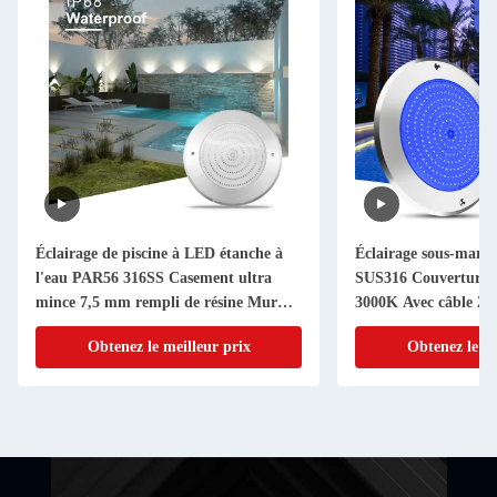
Éclairage de piscine à LED étanche à
Éclairage sous-mari
l'eau PAR56 316SS Casement ultra
SUS316 Couverture
mince 7,5 mm rempli de résine Mur
3000K Avec câble 2
monté 230MM 18W 25W DC AC12V
Obtenez le meilleur prix
Obtenez le me