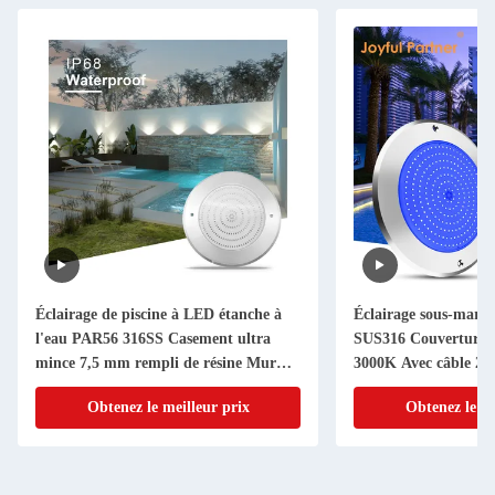
Éclairage de piscine à LED étanche à
Éclairage sous-mari
l'eau PAR56 316SS Casement ultra
SUS316 Couverture
mince 7,5 mm rempli de résine Mur
3000K Avec câble 2
monté 230MM 18W 25W DC AC12V
Obtenez le meilleur prix
Obtenez le me