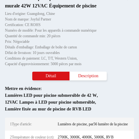
murale 42W 12VAC Équipement de piscine
Lieu d'origine: Guangdong, Chine
Nom de marque: Joyful Partner
Certification: CE ROHS
Numéro de modèle: Pour les appareils à commande numérique
Quantité de commande min: 20 pièces
Prix: Négociable
Détails d'emballage: Emballage de boîte de carton
Délai de livraison: 10 jours ouvrables
Conditions de paiement: LC, T/T, Western Union,
Capacité d'approvisionnement: 5000 pièces par mois
Détail
Description
Mettre en évidence:
Lumières LED pour piscine submersible de 42 W
,
12VAC Lampes à LED pour piscine submersible
,
Lumière fixée au mur de piscine de RVB LED
1Type d'article:
Lumières de piscine, par56 lumière de la piscine
2Température de couleur (cct):
2700K, 3000K, 4000K, 5000K, RVB