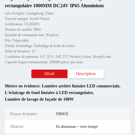
rectangulaire 1000MM DC24V IP65 Aluminium
Lieu d'origine: Guangdong, Chine
Nom de marque: Joyful Partner
Certification: CE,ROHS
Numéro de modèle: 9842
Quantité de commande min: 20 pièces
Prix: Négociable
Détails d'emballage: Emballage de boîte de carton
Délai de livraison: 15
Conditions de paiement: L/C, D/A, D/P, T/T, Western Union, MoneyGram
Capacité d'approvisionnement: 500000 pièces par mois
Détail
Description
Mettre en évidence:
Lumière arrière linéaire LED commerciale
,
L'éclairage de fond linéaire à LED rectangulaire
,
Lumière de lavage de façade de 108W
1Source de lumière:
DIRIGÉ
2Matériel:
En aluminium + verre trempé