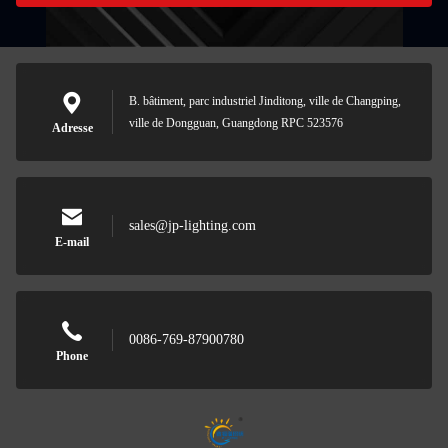
B. bâtiment, parc industriel Jinditong, ville de Changping,
ville de Dongguan, Guangdong RPC 523576
Adresse
sales@jp-lighting.com
E-mail
0086-769-87900780
Phone