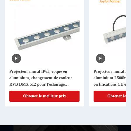
Projecteur mural IP65, coque en
Projecteur mural à
aluminium, changement de couleur
aluminium L500MM 
RVB DMX 512 pour l'éclairage
certifications CE et
architectural
Obtenez le meilleur prix
Obtenez le me