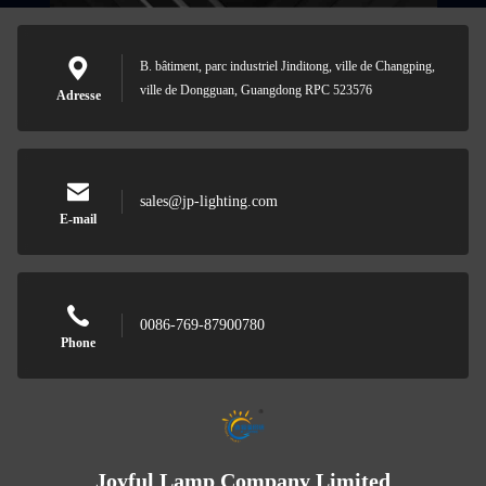
B. bâtiment, parc industriel Jinditong, ville de Changping,
ville de Dongguan, Guangdong RPC 523576
Adresse
sales@jp-lighting.com
E-mail
0086-769-87900780
Phone
Joyful Lamp Company Limited