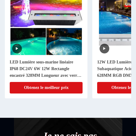
LED Lumière sous-marine linéaire
12W LED Lumière Li
IP68 DC24V 6W 12W Rectangle
Subaquatique Acier 
encastré 328MM Longueur avec verre
628MM RGB DMX512
trempé 8MM
DC24V
Obtenez le meilleur prix
Obtenez le me
- Je ne sais pas.