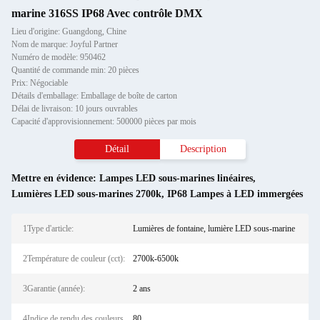
marine 316SS IP68 Avec contrôle DMX
Lieu d'origine: Guangdong, Chine
Nom de marque: Joyful Partner
Numéro de modèle: 950462
Quantité de commande min: 20 pièces
Prix: Négociable
Détails d'emballage: Emballage de boîte de carton
Délai de livraison: 10 jours ouvrables
Capacité d'approvisionnement: 500000 pièces par mois
Détail
Description
Mettre en évidence:
Lampes LED sous-marines linéaires
,
Lumières LED sous-marines 2700k
,
IP68 Lampes à LED immergées
1Type d'article:
Lumières de fontaine, lumière LED sous-marine
2Température de couleur (cct):
2700k-6500k
3Garantie (année):
2 ans
4Indice de rendu des couleurs
80