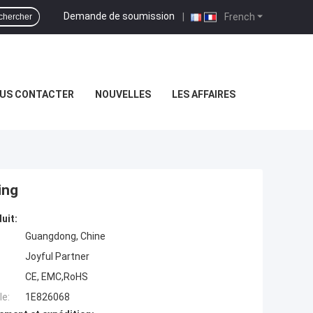
Demande de soumission
|
French
chercher
US CONTACTER
NOUVELLES
LES AFFAIRES
ing
uit:
Guangdong, Chine
Joyful Partner
CE, EMC,RoHS
e:
1E826068