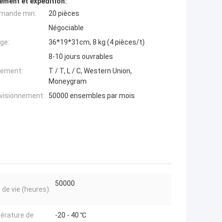
ement et expédition:
mande min:
20 pièces
Négociable
ge:
36*19*31cm, 8 kg (4 pièces/t)
8-10 jours ouvrables
iement:
T / T, L / C, Western Union,
Moneygram
ovisionnement:
50000 ensembles par mois
50000
 de vie (heures):
érature de
-20 - 40 ℃