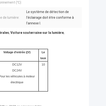
ionnement (℃):
Le système de détection de
e de lumière:
l'éclairage doit être conforme à
l'annexe I.
érales
,
Voiture souterraine sur la lumière
,
Voltage d'entrée ((V)
Le
taux
DC12V
10
DC24V
Pour les véhicules à moteur
électrique