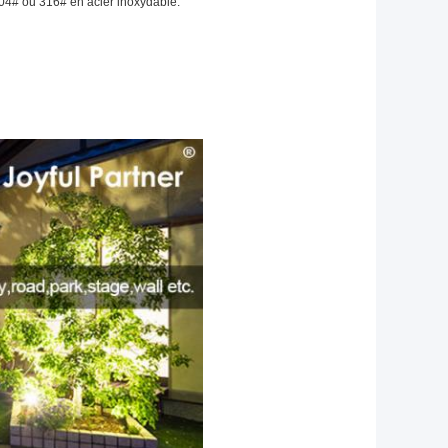
304# ou 316# en acier inoxydable.