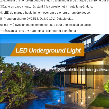
2. extérieur gris foncé en poudre enduit d'aluminium et de plaque de chrome dur 
3Cable en caoutchouc, résistant à la corrosion et à haute température.
4. LED de marque haute lumen, économie d'énergie, lumière douce.
5- Prend en charge DMX512, Dali, 0-10V, réglable etc...
6Il est livré avec un manchon de montage pour une installation facile.
7. résistant à l'eau IP67, adapté à l'extérieur et à l'intérieur.