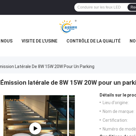
Re
E NOUS
VISITE DE L'USINE
CONTRÔLE DE LA QUALITÉ
NO
mission Latérale De 8W 15W 20W Pour Un Parking
Émission latérale de 8W 15W 20W pour un park
Détails sur le prod
Lieu d'origine:
Nom de marque:
Certification:
Numéro de modèl