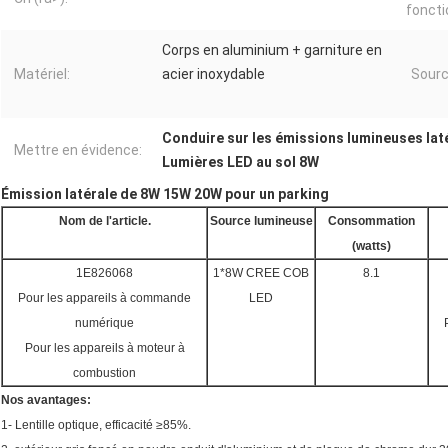
fonct
Corps en aluminium + garniture en
Matériel:
acier inoxydable
Sourc
Conduire sur les émissions lumineuses lat
Mettre en évidence:
Lumières LED au sol 8W
Émission latérale de 8W 15W 20W pour un parking
Nom de l'article.
Source lumineuse
Consommation
(watts)
1E826068
1*8W CREE COB
8.1
Pour les appareils à commande
LED
numérique
Pour les appareils à moteur à
combustion
Nos avantages:
1- Lentille optique, efficacité ≥85%.