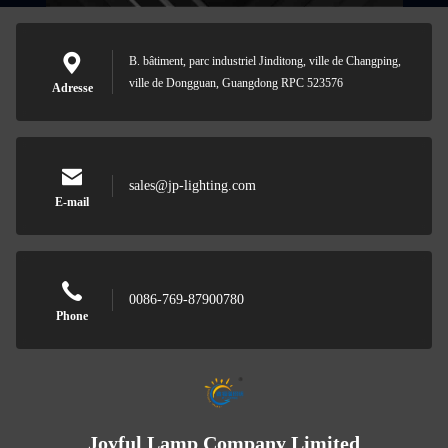
B. bâtiment, parc industriel Jinditong, ville de Changping,
ville de Dongguan, Guangdong RPC 523576
Adresse
sales@jp-lighting.com
E-mail
0086-769-87900780
Phone
Joyful Lamp Company Limited