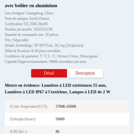
avec boîtier en aluminium
Lieu d'origine: Guangdong, Chine
Nom de marque: Joyful Partner
Certification: CE, EMC,RoHS
Numéro de modèle: 1E82512UM
Quantité de commande min: 20 pièces
Prix: Négociable
Détails d'emballage: 38*29*27cm, 10,5 kg (24 pièces/t)
Délai de livraison: 8-10 jours ouvrables
Conditions de paiement: T / T, L / C, Western Union, Moneygram
Capacité d'approvisionnement: 50000 ensembles par mois
Détail
Description
Mettre en évidence:
Lumières à LED extérieures 55 mm
,
Lumières à LED IP67 à l'extérieur
,
Lampes à LED de 2 W
1Color Temperature(CCT):
2700K-6500K
2Lifespan (hours):
50000
3CRI (Ra>):
80