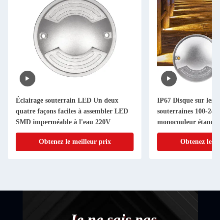
Éclairage souterrain LED Un deux
IP67 Disque sur les l
quatre façons faciles à assembler LED
souterraines 100-2
SMD imperméable à l'eau 220V
monocouleur étanche 
arrière en plastique
Obtenez le meilleur prix
Obtenez le me
- Je ne sais pas.