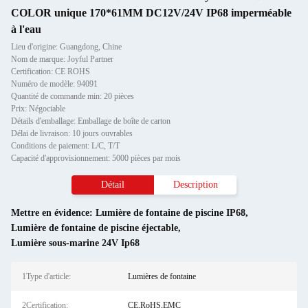
COLOR unique 170*61MM DC12V/24V IP68 imperméable
à l'eau
Lieu d'origine: Guangdong, Chine
Nom de marque: Joyful Partner
Certification: CE ROHS
Numéro de modèle: 94091
Quantité de commande min: 20 pièces
Prix: Négociable
Détails d'emballage: Emballage de boîte de carton
Délai de livraison: 10 jours ouvrables
Conditions de paiement: L/C, T/T
Capacité d'approvisionnement: 5000 pièces par mois
Détail
Description
Mettre en évidence:
Lumière de fontaine de piscine IP68
,
Lumière de fontaine de piscine éjectable
,
Lumière sous-marine 24V Ip68
1Type d'article:
Lumières de fontaine
2Certification:
CE,RoHS,EMC