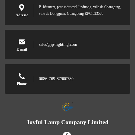
B. bâtiment, parc industriel Jinditong, ville de Changping,
ville de Dongguan, Guangdong RPC 523576
Adresse
sales@jp-lighting.com
E-mail
0086-769-87900780
Phone
Joyful Lamp Company Limited