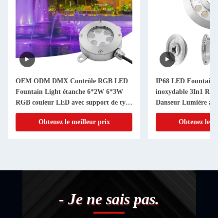
OEM ODM DMX Contrôle RGB LED
IP68 LED Fountain L
Fountain Light étanche 6*2W 6*3W
inoxydable 3In1 R
RGB couleur LED avec support de type
Danseur Lumière à j
U
Obtenez le meilleur prix
Obtenez le me
- Je ne sais pas.