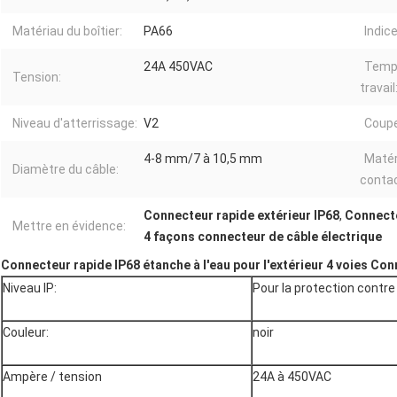
Matériau du boîtier:
PA66
Indic
24A 450VAC
Temp
Tension:
travail
Niveau d'atterrissage:
V2
Coupe
4-8 mm/7 à 10,5 mm
Matér
Diamètre du câble:
contac
Connecteur rapide extérieur IP68
,
Connecte
Mettre en évidence:
4 façons connecteur de câble électrique
Connecteur rapide IP68 étanche à l'eau pour l'extérieur 4 voies Conn
Niveau IP:
Pour la protection contre
Couleur:
noir
Ampère / tension
24A à 450VAC