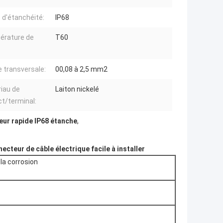
e d'étanchéité:
IP68
érature de
T60
:
 transversale:
00,08 à 2,5 mm2
iau de
Laiton nickelé
t/terminal:
ur rapide IP68 étanche
,
ecteur de câble électrique facile à installer
 la corrosion