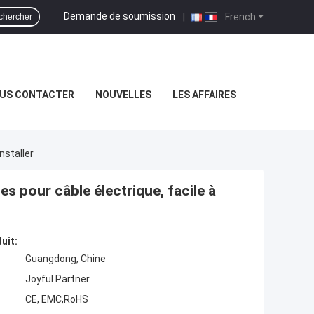
Demande de soumission
|
French
chercher
US CONTACTER
NOUVELLES
LES AFFAIRES
nstaller
s pour câble électrique, facile à
uit:
Guangdong, Chine
Joyful Partner
CE, EMC,RoHS