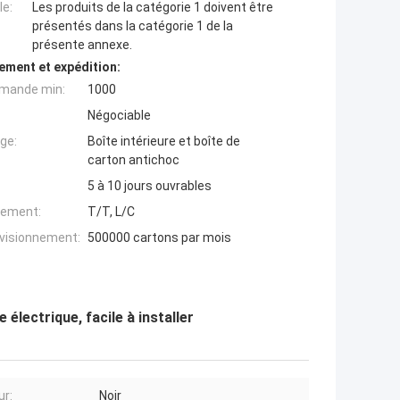
e:
Les produits de la catégorie 1 doivent être
présentés dans la catégorie 1 de la
présente annexe.
ement et expédition:
mande min:
1000
Négociable
ge:
Boîte intérieure et boîte de
carton antichoc
5 à 10 jours ouvrables
iement:
T/T, L/C
ovisionnement:
500000 cartons par mois
électrique, facile à installer
ur:
Noir