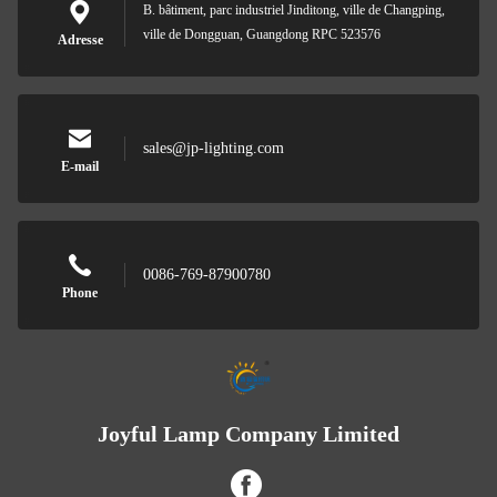
B. bâtiment, parc industriel Jinditong, ville de Changping,
ville de Dongguan, Guangdong RPC 523576
Adresse
sales@jp-lighting.com
E-mail
0086-769-87900780
Phone
Joyful Lamp Company Limited