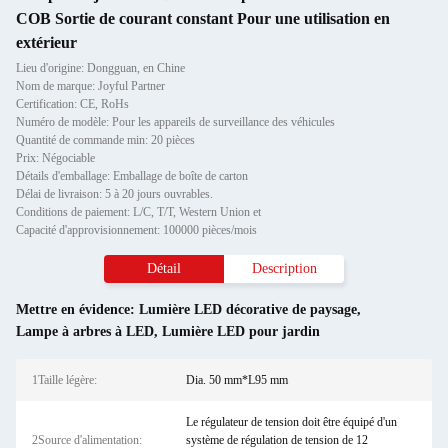
COB Sortie de courant constant Pour une utilisation en
extérieur
Lieu d'origine: Dongguan, en Chine
Nom de marque: Joyful Partner
Certification: CE, RoHs
Numéro de modèle: Pour les appareils de surveillance des véhicules
Quantité de commande min: 20 pièces
Prix: Négociable
Détails d'emballage: Emballage de boîte de carton
Délai de livraison: 5 à 20 jours ouvrables.
Conditions de paiement: L/C, T/T, Western Union et
Capacité d'approvisionnement: 100000 pièces/mois
Détail
Description
Mettre en évidence:
Lumière LED décorative de paysage
,
Lampe à arbres à LED
,
Lumière LED pour jardin
1Taille légère:
Dia. 50 mm*L95 mm
Le régulateur de tension doit être équipé d'un
2Source d'alimentation:
système de régulation de tension de 12