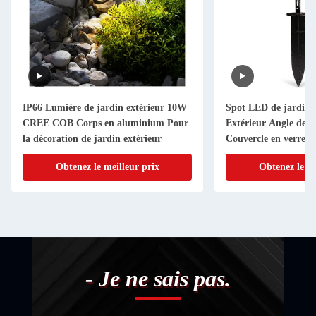
IP66 Lumière de jardin extérieur 10W
Spot LED de jardin 
CREE COB Corps en aluminium Pour
Extérieur Angle de fa
la décoration de jardin extérieur
Couvercle en verre
Obtenez le meilleur prix
Obtenez le me
- Je ne sais pas.