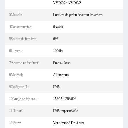
VVDC/24 VVDC/2
3Mot clé:
Lumière de jardin éclairant les arbres
4Consommation:
6 watts
5Source de lumière:
6W
6Lumens:
1000lm
7Accessoire facultatif:
Pico ou base
8Matériel:
Aluminium
9Catégorie IP:
IP65
10Angle de faisceau:
15°/25° /38°/60°
11IP noté:
IP65 imperméable
12Verre:
Vitre trempé.T = 3 mm