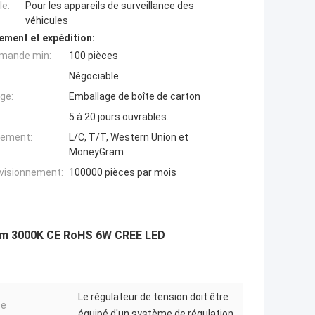
e:
Pour les appareils de surveillance des
véhicules
ement et expédition:
mande min:
100 pièces
Négociable
ge:
Emballage de boîte de carton
5 à 20 jours ouvrables.
iement:
L/C, T/T, Western Union et
MoneyGram
ovisionnement:
100000 pièces par mois
ium 3000K CE RoHS 6W CREE LED
Le régulateur de tension doit être
ce
équipé d'un système de régulation