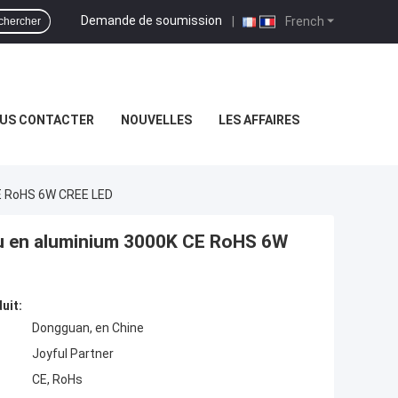
Demande de soumission
|
French
chercher
US CONTACTER
NOUVELLES
LES AFFAIRES
CE RoHS 6W CREE LED
au en aluminium 3000K CE RoHS 6W
uit:
Dongguan, en Chine
Joyful Partner
CE, RoHs