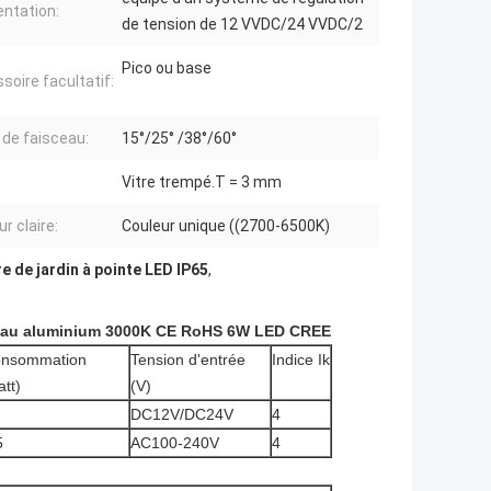
entation:
de tension de 12 VVDC/24 VVDC/2
Pico ou base
soire facultatif:
 de faisceau:
15°/25° /38°/60°
:
Vitre trempé.T = 3 mm
r claire:
Couleur unique ((2700-6500K)
e de jardin à pointe LED IP65
,
tériau aluminium 3000K CE RoHS 6W LED CREE
nsommation
Tension d'entrée
Indice Ik
att)
(V)
DC12V/DC24V
4
5
AC100-240V
4