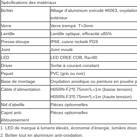
Spécifications des matériaux
Boîtier
Alliage d'aluminium extrudé #6063, oxydati
extérieur
Verre
Verre trempé. T=3mm
Lentille
Lentille optique, efficacité ≥85%
Presse-étoupe
IP68, cuivre nickelé PG9
Joint
Joint moulé
LED
LED CREE COB, Ra>80
Driver
Sortie à courant constant
Piquet
PVC (gris ou noir)
Base de montage
Oxydation anodique ou peinture en poudre p
Câble d'alimentation
H05RN-F2*0.75mm²L=1m (basse tension)
H05RN-F3*0.75mm²L=1m (haute tension)
Nid d'abeille
Pièces optionnelles
Capot anti-
Pièces optionnelles
éblouissement
1. LED de marque à lumens élevés, économie d'énergie, lumière douc
2. Boîtier tout en aluminium anti-oxydation,