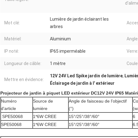
d'alim
Lumière de jardin éclairant les
Mot clé:
Acces
arbres
Matériel:
Aluminium
Angle
IP noté:
IP65 imperméable
Verre
Longueur de câble:
1 mètre
Couleu
12V 24V Led Spike jardin de lumière
,
Lumièr
Mettre en évidence:
Éclairage de jardin à l' extérieur
Projecteur de jardin à piquet LED extérieur DC12V 24V IP65 Ma
Numéro
Source de
Angle de faisceau de l'objectif
Co
d'article
lumière
(°)
(w
SPE50068
1*6W CREE
15°/25°/38°/60°
6
SPE50068
1*6W CREE
15°/25°/38°/60°
6.