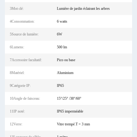
3Mot clé:
Lumière de jardin éclairant les arbres
4Consommation:
6 watts
5Source de lumière:
6W
6Lumens:
500 lm
7Accessoire facultatif:
Pico ou base
8Matériel:
Aluminium
9Catégorie IP:
IP65
10Angle de faisceau:
15°/25° /38°/60°
11IP noté:
IP65 imperméable
12Verre:
Vitre trempé.T = 3 mm