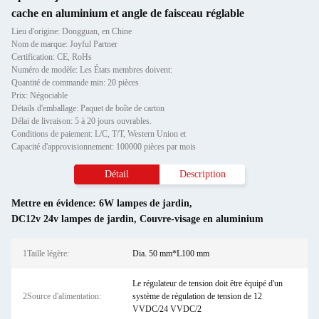
cache en aluminium et angle de faisceau réglable
Lieu d'origine: Dongguan, en Chine
Nom de marque: Joyful Partner
Certification: CE, RoHs
Numéro de modèle: Les États membres doivent:
Quantité de commande min: 20 pièces
Prix: Négociable
Détails d'emballage: Paquet de boîte de carton
Délai de livraison: 5 à 20 jours ouvrables.
Conditions de paiement: L/C, T/T, Western Union et
Capacité d'approvisionnement: 100000 pièces par mois
Détail
Description
Mettre en évidence:
6W lampes de jardin
,
DC12v 24v lampes de jardin
,
Couvre-visage en aluminium
1Taille légère:
Dia. 50 mm*L100 mm
Le régulateur de tension doit être équipé d'un
2Source d'alimentation:
système de régulation de tension de 12
VVDC/24 VVDC/2