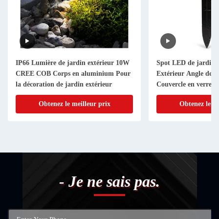
IP66 Lumière de jardin extérieur 10W
Spot LED de jardin 
CREE COB Corps en aluminium Pour
Extérieur Angle de fa
la décoration de jardin extérieur
Couvercle en verre
Obtenez le meilleur prix
Obtenez le me
- Je ne sais pas.