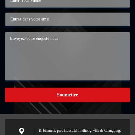
Soumettre
B. bâtiment, parc industriel Jinditong, ville de Changping,