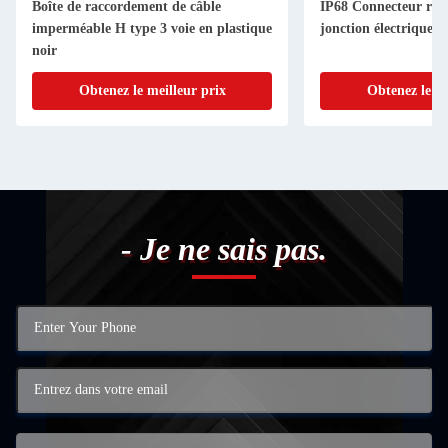
Boîte de raccordement de câble
IP68 Connecteur rapi
imperméable H type 3 voie en plastique
jonction électrique e
noir
Obtenez le meilleur prix
Obtenez le me
- Je ne sais pas.