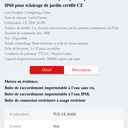
IP68 pour éclairage de jardin certifié CE
Lieu d'origine: Guangdong, Chine
Nom de marque: Joyful Partner
Certification: CE, EMC,RoHS
Numéro de modèle: Les données sont fournies par les autorités compétentes de l'État membre.
Quantité de commande min: 1000
Prix: Négociable
Détails d'emballage: Boîte intérieure et boîte de carton antichoc
Délai de livraison: 5 à 10 jours ouvrables
Conditions de paiement: T/T, L/C, Western Union
Capacité d'approvisionnement: 500000 cartons par mois
Détail
Description
Mettre en évidence:
Boîte de raccordement imperméable à l'eau sans vis
,
Boîte de raccordement imperméable à l'eau IP68
,
Boîte de connexion extérieure à usage extérieur
1Certifications:
TUV, CE, RoHS
2couleur:
Noir