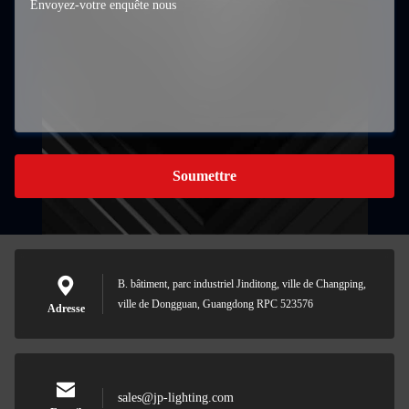
Soumettre
B. bâtiment, parc industriel Jinditong, ville de Changping,
ville de Dongguan, Guangdong RPC 523576
Adresse
sales@jp-lighting.com