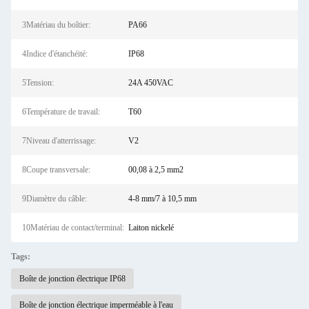
3Matériau du boîtier:
PA66
4Indice d'étanchéité:
IP68
5Tension:
24A 450VAC
6Température de travail:
T60
7Niveau d'atterrissage:
V2
8Coupe transversale:
00,08 à 2,5 mm2
9Diamètre du câble:
4-8 mm/7 à 10,5 mm
10Matériau de contact/terminal:
Laiton nickelé
Tags:
Boîte de jonction électrique IP68
Boîte de jonction électrique imperméable à l'eau