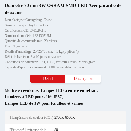
Diamètre 70 mm 3W OSRAM SMD LED Avec garantie de
deux ans
Lieu d'origine: Guangdong, Chine
Nom de marque: Joyful Partner
Certification: CE, EMC,RoHS
Numéro de modèle: 1E84367UM
Quantité de commande min: 20 pièces
Prix: Négociable
Détails d'emballage: 25*25*31 cm, 4,5 kg (8 pièces/t)
Délai de livraison: 8 à 10 jours ouvrables
Conditions de paiement: T / T, L / C, Western Union, Moneygram
Capacité d'approvisionnement: 50000 ensembles par mois
Détail
Description
Mettre en évidence:
Lampes LED à entrée en retrait
,
Lumières à LED pour allée IP67
,
Lampes LED de 3W pour les allées et venues
1Température de couleur (CCT):
2700K-6500K
2Efficacité lumineuse de la
80