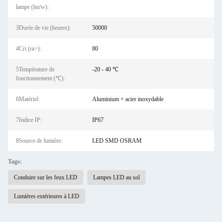
lampe (lm/w):
3Durée de vie (heures):
50000
4Cri (ra>):
80
5Température de
-20 - 40 ℃
fonctionnement (℃):
6Matériel:
Aluminium + acier inoxydable
7Indice IP:
IP67
8Source de lumière:
LED SMD OSRAM
Tags:
Conduire sur les feux LED
Lampes LED au sol
Lumières extérieures à LED