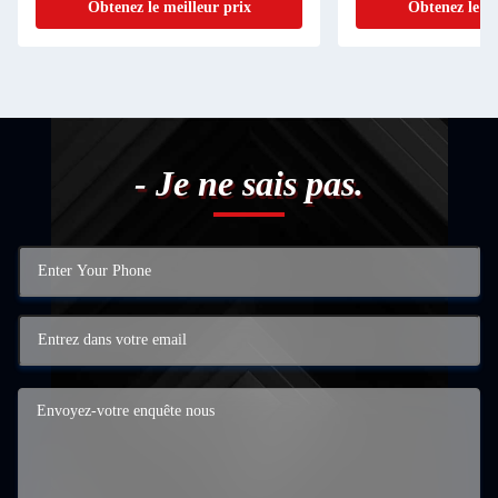
Obtenez le meilleur prix
Obtenez le me
- Je ne sais pas.