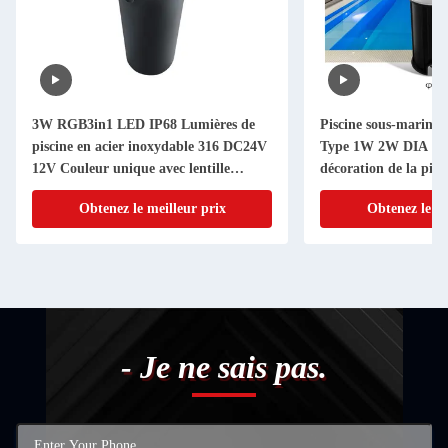
3W RGB3in1 LED IP68 Lumières de
Piscine sous-marine 
piscine en acier inoxydable 316 DC24V
Type 1W 2W DIA 42
12V Couleur unique avec lentille
décoration de la pisc
asymétrique
Obtenez le meilleur prix
Obtenez le me
- Je ne sais pas.