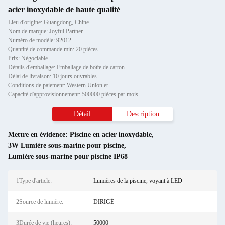
acier inoxydable de haute qualité
Lieu d'origine: Guangdong, Chine
Nom de marque: Joyful Partner
Numéro de modèle: 92012
Quantité de commande min: 20 pièces
Prix: Négociable
Détails d'emballage: Emballage de boîte de carton
Délai de livraison: 10 jours ouvrables
Conditions de paiement: Western Union et
Capacité d'approvisionnement: 500000 pièces par mois
Détail
Description
Mettre en évidence:
Piscine en acier inoxydable
,
3W Lumière sous-marine pour piscine
,
Lumière sous-marine pour piscine IP68
1Type d'article:
Lumières de la piscine, voyant à LED
2Source de lumière:
DIRIGÉ
3Durée de vie (heures):
50000