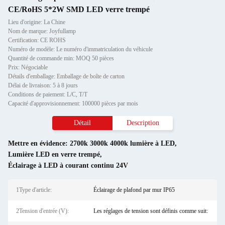
CE/RoHS 5*2W SMD LED verre trempé
Lieu d'origine: La Chine
Nom de marque: Joyfullamp
Certification: CE ROHS
Numéro de modèle: Le numéro d'immatriculation du véhicule
Quantité de commande min: MOQ 50 pièces
Prix: Négociable
Détails d'emballage: Emballage de boîte de carton
Délai de livraison: 5 à 8 jours
Conditions de paiement: L/C, T/T
Capacité d'approvisionnement: 100000 pièces par mois
Détail
Description
Mettre en évidence:
2700k 3000k 4000k lumière à LED
,
Lumière LED en verre trempé
,
Éclairage à LED à courant continu 24V
1Type d'article:
Éclairage de plafond par mur IP65
2Tension d'entrée (V):
Les réglages de tension sont définis comme suit: