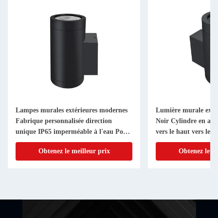
Lampes murales extérieures modernes
Lumière murale exté
Fabrique personnalisée direction
Noir Cylindre en al
unique IP65 imperméable à l'eau Pour
vers le haut vers le 
le balcon du couloir
du jardin
Obtenez le meilleur prix
Obtenez le me