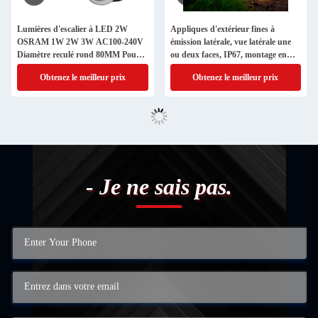
Lumières d'escalier à LED 2W
Appliques d'extérieur fines à
OSRAM 1W 2W 3W AC100-240V
émission latérale, vue latérale une
Diamètre reculé rond 80MM Pour
ou deux faces, IP67, montage en
mur en béton
surface, LED SMD2835,
Obtenez le meilleur prix
Obtenez le meilleur prix
100*100MM, aluminium pur 6063
- Je ne sais pas.