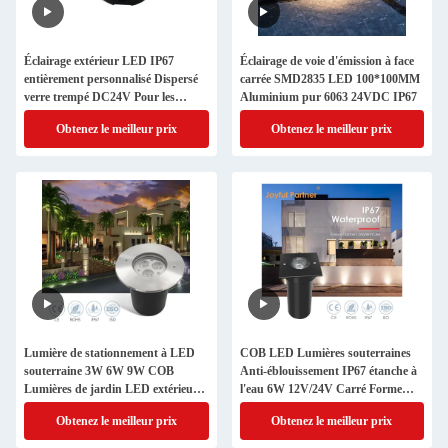
Éclairage extérieur LED IP67
Éclairage de voie d'émission à face
entièrement personnalisé Dispersé
carrée SMD2835 LED 100*100MM
verre trempé DC24V Pour les
Aluminium pur 6063 24VDC IP67
sentiers de jardin
Obtenez le meilleur prix
Obtenez le meilleur prix
Lumière de stationnement à LED
COB LED Lumières souterraines
souterraine 3W 6W 9W COB
Anti-éblouissement IP67 étanche à
Lumières de jardin LED extérieures
l'eau 6W 12V/24V Carré Forme
avec garniture en acier inoxydable
ronde en aluminium
Obtenez le meilleur prix
Obtenez le meilleur prix