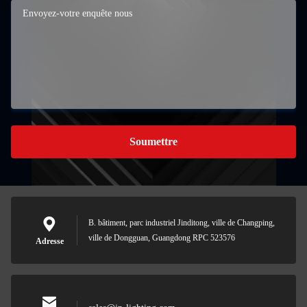
Soumettre
B. bâtiment, parc industriel Jinditong, ville de Changping,
ville de Dongguan, Guangdong RPC 523576
Adresse