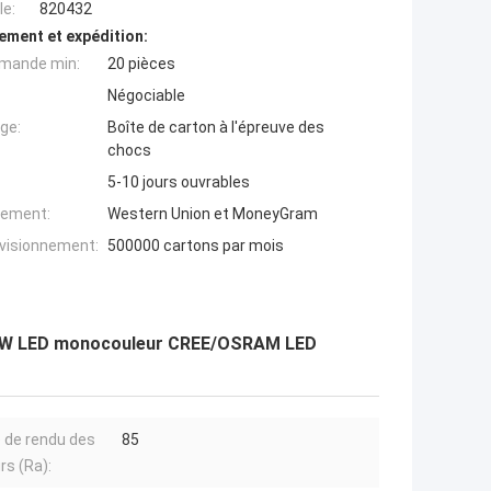
e:
820432
ement et expédition:
mande min:
20 pièces
Négociable
ge:
Boîte de carton à l'épreuve des
chocs
5-10 jours ouvrables
iement:
Western Union et MoneyGram
ovisionnement:
500000 cartons par mois
3X1W LED monocouleur CREE/OSRAM LED
e de rendu des
85
rs (Ra):