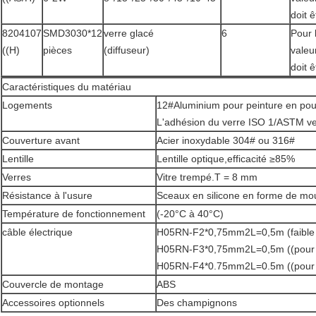
doit 
8204107
SMD3030*12
verre glacé
6
Pour 
((H)
pièces
(diffuseur)
valeu
doit 
Caractéristiques du matériau
Logements
12#Aluminium pour peinture en pou
L'adhésion du verre ISO 1/ASTM ve
Couverture avant
Acier inoxydable 304# ou 316#
Lentille
Lentille optique,efficacité ≥85%
Verres
Vitre trempé.T = 8 mm
Résistance à l'usure
Sceaux en silicone en forme de mo
Température de fonctionnement
(-20°C à 40°C)
câble électrique
H05RN-F2*0,75mm2L=0,5m (faible 
H05RN-F3*0,75mm2L=0,5m ((pour un
H05RN-F4*0.75mm2L=0.5m ((pour 
Couvercle de montage
ABS
Accessoires optionnels
Des champignons