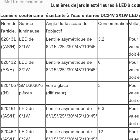
Mettre en évidence:
Lumières de jardin extérieures à LED à cou
Lumière souterraine résistante à l'eau enterrée DC24V 3X1W 
Nom de
Source
Angle du faisceau de
Consommation
Volta
l'article.
lumineuse
l'objectif
820431
LED de
Lentille asymétrique de
3.2
Pour 
((AS/H)
3*1W
8°/15°/25°/30°/45°/10*45°
valeu
doit 
820432
LED de
Lentille asymétrique de
6
Pour 
(AS/H)
3*2W
8°/15°/25°/30°/45°/10*45°
valeu
doit 
8204067
SMD3030*6
verre glacé
3
Pour 
((H)
pièces
(diffuseur)
valeu
doit 
820461
LED de
Lentille asymétrique de
6.3
Pour 
((AS/H)
6*1W
8°/15°/25°/30°/45°/10*45°
valeu
doit 
820462
LED de
Lentille asymétrique de
12
Pour 
((AS/H)
6*2W
8°/15°/25°/30°/45°/10*45°
valeu