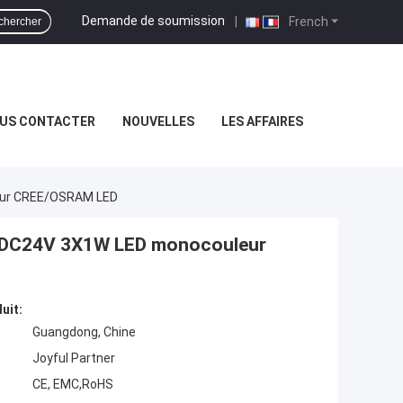
Demande de soumission
|
French
chercher
US CONTACTER
NOUVELLES
LES AFFAIRES
leur CREE/OSRAM LED
rée DC24V 3X1W LED monocouleur
uit:
Guangdong, Chine
Joyful Partner
CE, EMC,RoHS