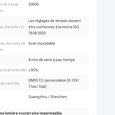
 de travail
50000
s):
Les réglages de tension doivent
on d'entrée (v):
être conformes à la norme ISO
7638:2003.
iau du corps de
Acier inoxydable
pe:
:
8 mm de verre à pas trempé
cité de la lentille:
≥ 85%
DMX512/ personnalisé (0-10V/
de contrôle:
Triac/ Dali)
Guangzhou / Shenzhen
ne lumière souterraine imperméable
,