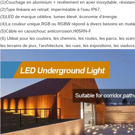
(1)Couchage en aluminium + revêtement en acier inoxydable, résistance
(2)Type linéaire en retrait; imperméable à l'eau IP67;
(3)LED de marque célèbre, lumen élevé, économie d'énergie.
(4)La couleur unique,RGB ou RGBW répond à divers besoins en matièr
(5)Câble en caoutchouc anticorrosion,H05RN-F
(6) Utilisé pour les couloirs, les chemins, les routes, les parcs, les scè
les terrains de jeux, l'architecture, les rues, les expositions, les viaducs