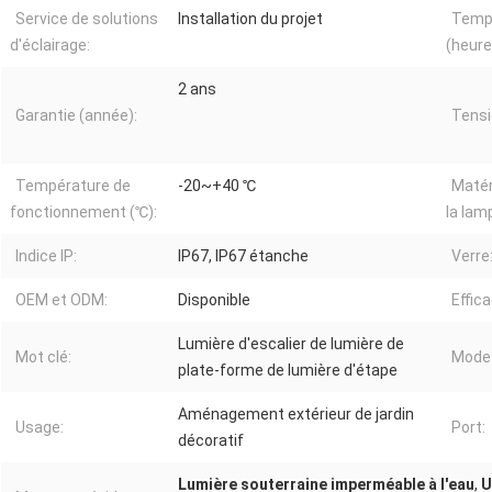
Service de solutions
Installation du projet
Temps
d'éclairage:
(heure
2 ans
Garantie (année):
Tensi
Température de
-20~+40 ℃
Matér
fonctionnement (℃):
la lam
Indice IP:
IP67, IP67 étanche
Verre
OEM et ODM:
Disponible
Effica
Lumière d'escalier de lumière de
Mot clé:
Mode 
plate-forme de lumière d'étape
Aménagement extérieur de jardin
Usage:
Port:
décoratif
Lumière souterraine imperméable à l'eau
,
U