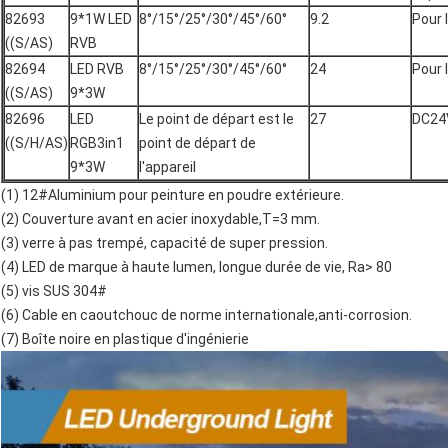
82693
9*1W LED
8°/15°/25°/30°/45°/60°
9.2
Pour 
((S/AS)
RVB
82694
LED RVB
8°/15°/25°/30°/45°/60°
24
Pour 
((S/AS)
9*3W
82696
LED
Le point de départ est le
27
DC24
((S/H/AS)
RGB3in1
point de départ de
9*3W
l'appareil
(1) 12#Aluminium pour peinture en poudre extérieure.
(2) Couverture avant en acier inoxydable,T=3 mm.
(3) verre à pas trempé, capacité de super pression.
(4) LED de marque à haute lumen, longue durée de vie, Ra> 80
(5) vis SUS 304#
(6) Cable en caoutchouc de norme internationale,anti-corrosion.
(7) Boîte noire en plastique d'ingénierie