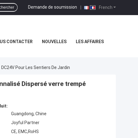
Demande de soumission
|
French
chercher
US CONTACTER
NOUVELLES
LES AFFAIRES
é DC24V Pour Les Sentiers De Jardin
nnalisé Dispersé verre trempé
uit:
Guangdong, Chine
Joyful Partner
CE, EMC,RoHS