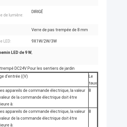
DIRIGÉ
e de lumière:
:
Verre de pas trempée de 8 mm
e LED:
9X1W/2W/3W
hemin LED de 9 W
,
 trempé DC24V Pour les sentiers de jardin
ge d'entrée ((V)
Le
taux
les appareils de commande électrique, la valeur
8
 valeur de la commande électrique doit être
ieure à:
les appareils de commande électrique, la valeur
8
 valeur de la commande électrique doit être
ieure à: