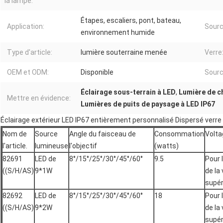
la lampe:
Étapes, escaliers, pont, bateau,
Application:
Sourc
environnement humide
Type d'article:
lumière souterraine menée
Verre
OEM et ODM:
Disponible
Sourc
Éclairage sous-terrain à LED
,
Lumière de c
Mettre en évidence:
Lumières de puits de paysage à LED IP67
Éclairage extérieur LED IP67 entièrement personnalisé Dispersé verre
Nom de
Source
Angle du faisceau de
Consommation
Volta
l'article.
lumineuse
l'objectif
(watts)
82691
LED de
8°/15°/25°/30°/45°/60°
9.5
Pour 
((S/H/AS)
9*1W
de la
supér
82692
LED de
8°/15°/25°/30°/45°/60°
18
Pour 
((S/H/AS)
9*2W
de la
supér