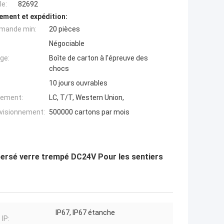
e:
82692
ement et expédition:
mande min:
20 pièces
Négociable
ge:
Boîte de carton à l'épreuve des
chocs
10 jours ouvrables
iement:
LC, T/T, Western Union,
ovisionnement:
500000 cartons par mois
persé verre trempé DC24V Pour les sentiers
IP67, IP67 étanche
 IP: