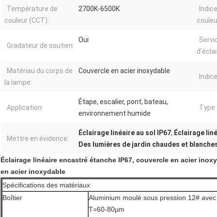
Température de
2700K-6500K
Indic
couleur (CCT):
couleu
Oui
Servi
Gradateur de soutien:
d'écla
Matériau du corps de
Couvercle en acier inoxydable
Indice
la lampe:
Étape, escalier, pont, bateau,
Application:
Type d
environnement humide
Éclairage linéaire au sol IP67
,
Éclairage liné
Mettre en évidence:
Des lumières de jardin chaudes et blanche
Éclairage linéaire encastré étanche IP67, couvercle en acier in
en acier inoxydable
Spécifications des matériaux
Boîtier
Aluminium moulé sous pression 12# avec 
T=60-80µm