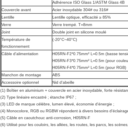
Adhérence ISO Glass 1/ASTM Glass 4B
Couvercle avant
Acier inoxydable 304# ou 316#
Lentille
Lentille optique, efficacité ≥ 85%
Verre
Verre trempé. T=8mm
Joint
Double joint en silicone moulé
Température de
(-20°C~40°C)
fonctionnement
Câble d'alimentation
H05RN-F2*0.75mm² L=0.5m (basse tensi
H05RN-F3*0.75mm² L=0.5m (pour couleur
H05RN-F4*0.75mm² L=0.5m (pour RGB)
Manchon de montage
ABS
Accessoire optionnel
Nid d'abeille
(1) Boîtier en aluminium + couvercle en acier inoxydable, forte résistan
(2) Type linéaire encastré ; étanche IP67 ;
(3) LED de marque célèbre, lumen élevé, économie d'énergie ;
(4) Monocolore, RGB ou RGBW répondent à divers besoins d'éclairage 
(5) Câble en caoutchouc anti-corrosion, H05RN-F
(6) Utilisé pour les couloirs, les allées, les routes, les parcs, les scène