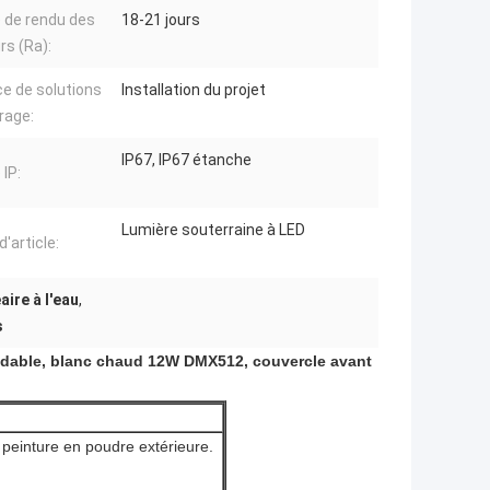
e de rendu des
18-21 jours
rs (Ra):
ce de solutions
Installation du projet
irage:
IP67, IP67 étanche
 IP:
Lumière souterraine à LED
'article:
aire à l'eau
,
s
oxydable, blanc chaud 12W DMX512, couvercle avant
peinture en poudre extérieure.