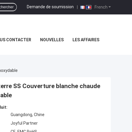
Demande de soumission
|
French
chercher
US CONTACTER
NOUVELLES
LES AFFAIRES
noxydable
 terre SS Couverture blanche chaude
able
uit:
Guangdong, Chine
Joyful Partner
CE, EMC,RoHS