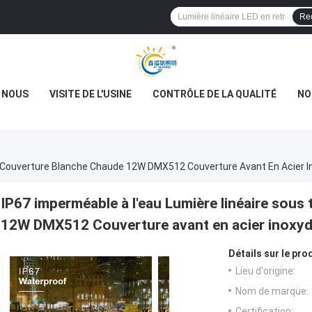
Re
E NOUS
VISITE DE L'USINE
CONTRÔLE DE LA QUALITÉ
NO
S Couverture Blanche Chaude 12W DMX512 Couverture Avant En Acier I
IP67 imperméable à l'eau Lumière linéaire sous
12W DMX512 Couverture avant en acier inoxyd
Détails sur le prod
Lieu d'origine:
Nom de marque:
Certification: