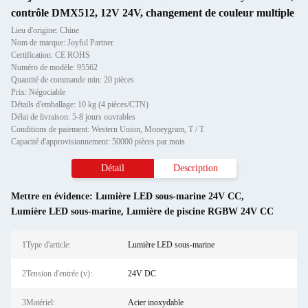
contrôle DMX512, 12V 24V, changement de couleur multiple
Lieu d'origine: Chine
Nom de marque: Joyful Partner
Certification: CE ROHS
Numéro de modèle: 95562
Quantité de commande min: 20 pièces
Prix: Négociable
Détails d'emballage: 10 kg (4 pièces/CTN)
Délai de livraison: 5-8 jours ouvrables
Conditions de paiement: Western Union, Moneygram, T / T
Capacité d'approvisionnement: 50000 pièces par mois
Détail
Description
Mettre en évidence:
Lumière LED sous-marine 24V CC
,
Lumière LED sous-marine
,
Lumière de piscine RGBW 24V CC
1Type d'article:
Lumière LED sous-marine
2Tension d'entrée (v):
24V DC
3Matériel:
Acier inoxydable