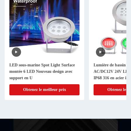
LED sous-marine Spot Light Surface
Lumière de bassin s
montée 6 LED Nouveau design avec
AC/DC12V 24V LED 
support en U
IP68 316 en acier in
Obtenez le meilleur prix
Obtenez le me