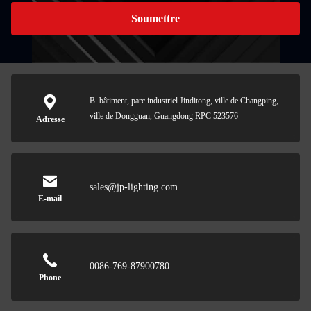
Soumettre
B. bâtiment, parc industriel Jinditong, ville de Changping,
ville de Dongguan, Guangdong RPC 523576
Adresse
sales@jp-lighting.com
E-mail
0086-769-87900780
Phone