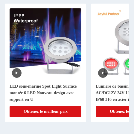
LED sous-marine Spot Light Surface
Lumière de bassin s
montée 6 LED Nouveau design avec
AC/DC12V 24V LED 
support en U
IP68 316 en acier in
Obtenez le meilleur prix
Obtenez le me