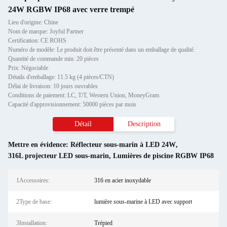
24W RGBW IP68 avec verre trempé
Lieu d'origine: Chine
Nom de marque: Joyful Partner
Certification: CE ROHS
Numéro de modèle: Le produit doit être présenté dans un emballage de qualité.
Quantité de commande min: 20 pièces
Prix: Négociable
Détails d'emballage: 11.5 kg (4 pièces/CTN)
Délai de livraison: 10 jours ouvrables
Conditions de paiement: LC, T/T, Western Union, MoneyGram
Capacité d'approvisionnement: 50000 pièces par mois
Détail
Description
Mettre en évidence:
Réflecteur sous-marin à LED 24W
,
316L projecteur LED sous-marin
,
Lumières de piscine RGBW IP68
1Accessoires:
316 en acier inoxydable
2Type de base:
lumière sous-marine à LED avec support
3Installation:
Trépied