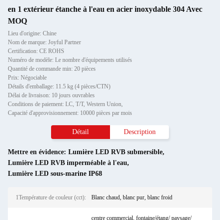
en 1 extérieur étanche à l'eau en acier inoxydable 304 Avec
MOQ
Lieu d'origine: Chine
Nom de marque: Joyful Partner
Certification: CE ROHS
Numéro de modèle: Le nombre d'équipements utilisés
Quantité de commande min: 20 pièces
Prix: Négociable
Détails d'emballage: 11.5 kg (4 pièces/CTN)
Délai de livraison: 10 jours ouvrables
Conditions de paiement: LC, T/T, Western Union,
Capacité d'approvisionnement: 10000 pièces par mois
Détail
Description
Mettre en évidence:
Lumière LED RVB submersible
,
Lumière LED RVB imperméable à l'eau
,
Lumière LED sous-marine IP68
1Température de couleur (cct):
Blanc chaud, blanc pur, blanc froid
centre commercial, fontaine/étang/ paysage/