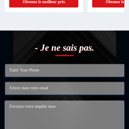
Obtenez le meilleur prix
Obtenez le me
- Je ne sais pas.