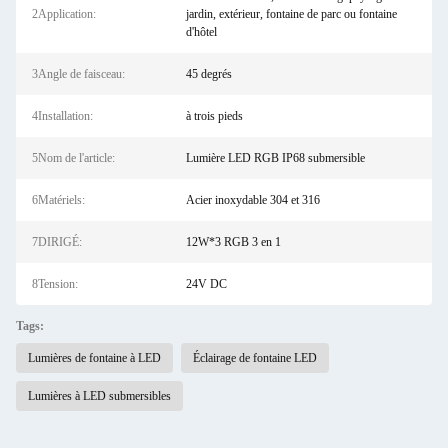
2Application:
jardin, extérieur, fontaine de parc ou fontaine
d'hôtel
3Angle de faisceau:
45 degrés
4Installation:
à trois pieds
5Nom de l'article:
Lumière LED RGB IP68 submersible
6Matériels:
Acier inoxydable 304 et 316
7DIRIGÉ:
12W*3 RGB 3 en 1
8Tension:
24V DC
Tags:
Lumières de fontaine à LED
Éclairage de fontaine LED
Lumières à LED submersibles