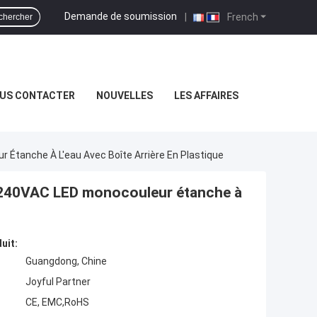
Demande de soumission
|
French
chercher
US CONTACTER
NOUVELLES
LES AFFAIRES
 Étanche À L'eau Avec Boîte Arrière En Plastique
0-240VAC LED monocouleur étanche à
uit:
Guangdong, Chine
Joyful Partner
CE, EMC,RoHS