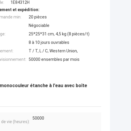
e:
1E84312H
ement et expédition:
mande min:
20 pièces
Négociable
ge:
25*25*31 cm, 4,5 kg (8 pièces/t)
8 à 10 jours ouvrables
iement:
T / T, L / C, Western Union,
ovisionnement:
50000 ensembles par mois
monocouleur étanche à l'eau avec boîte
50000
 de vie (heures):