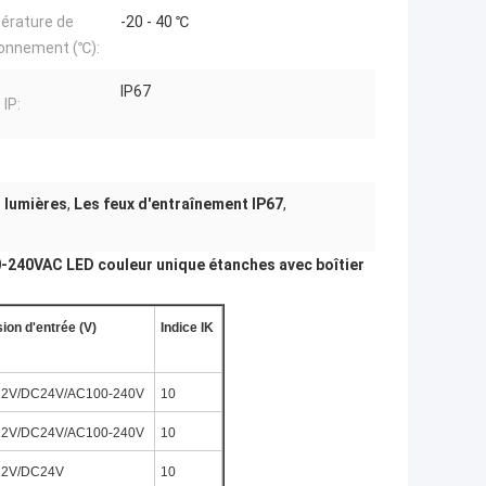
érature de
-20 - 40 ℃
ionnement (℃):
IP67
 IP:
s lumières
,
Les feux d'entraînement IP67
,
0-240VAC LED couleur unique étanches avec boîtier
ion d'entrée (V)
Indice IK
2V/DC24V/AC100-240V
10
2V/DC24V/AC100-240V
10
2V/DC24V
10