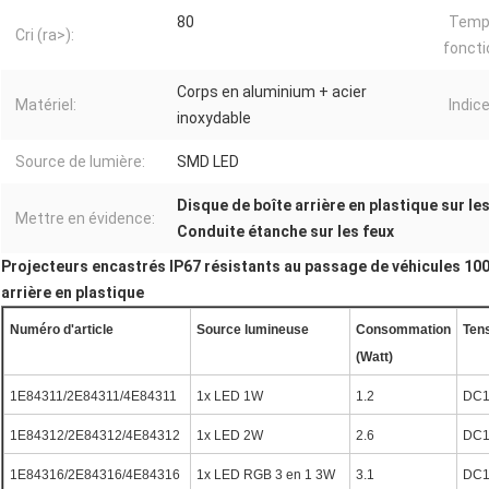
80
Temp
Cri (ra>):
fonct
Corps en aluminium + acier
Matériel:
Indice
inoxydable
Source de lumière:
SMD LED
Disque de boîte arrière en plastique sur le
Mettre en évidence:
Conduite étanche sur les feux
Projecteurs encastrés IP67 résistants au passage de véhicules 10
arrière en plastique
Numéro d'article
Source lumineuse
Consommation
Tens
(Watt)
1E84311/2E84311/4E84311
1x LED 1W
1.2
DC1
1E84312/2E84312/4E84312
1x LED 2W
2.6
DC1
1E84316/2E84316/4E84316
1x LED RGB 3 en 1 3W
3.1
DC1