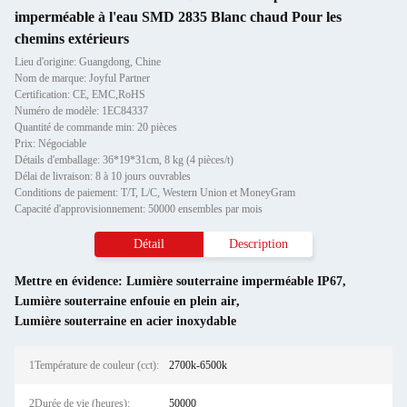
imperméable à l'eau SMD 2835 Blanc chaud Pour les
chemins extérieurs
Lieu d'origine: Guangdong, Chine
Nom de marque: Joyful Partner
Certification: CE, EMC,RoHS
Numéro de modèle: 1EC84337
Quantité de commande min: 20 pièces
Prix: Négociable
Détails d'emballage: 36*19*31cm, 8 kg (4 pièces/t)
Délai de livraison: 8 à 10 jours ouvrables
Conditions de paiement: T/T, L/C, Western Union et MoneyGram
Capacité d'approvisionnement: 50000 ensembles par mois
Détail
Description
Mettre en évidence:
Lumière souterraine imperméable IP67
,
Lumière souterraine enfouie en plein air
,
Lumière souterraine en acier inoxydable
1Température de couleur (cct):
2700k-6500k
2Durée de vie (heures):
50000