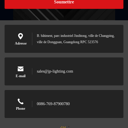
Soumettre
B. bâtiment, parc industriel Jinditong, ville de Changping,
ville de Dongguan, Guangdong RPC 523576
Adresse
sales@jp-lighting.com
E-mail
0086-769-87900780
Phone