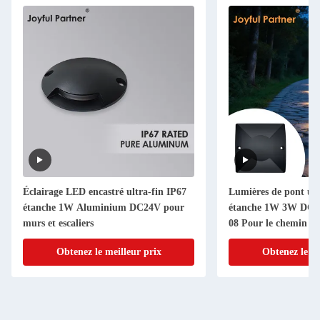
Éclairage LED encastré ultra-fin IP67
Lumières de pont ul
étanche 1W Aluminium DC24V pour
étanche 1W 3W DC1
murs et escaliers
08 Pour le chemin de
Obtenez le meilleur prix
Obtenez le me