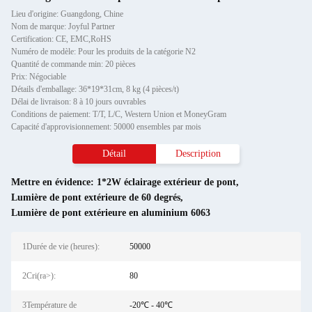
Lieu d'origine: Guangdong, Chine
Nom de marque: Joyful Partner
Certification: CE, EMC,RoHS
Numéro de modèle: Pour les produits de la catégorie N2
Quantité de commande min: 20 pièces
Prix: Négociable
Détails d'emballage: 36*19*31cm, 8 kg (4 pièces/t)
Délai de livraison: 8 à 10 jours ouvrables
Conditions de paiement: T/T, L/C, Western Union et MoneyGram
Capacité d'approvisionnement: 50000 ensembles par mois
Détail
Description
Mettre en évidence:
1*2W éclairage extérieur de pont
,
Lumière de pont extérieure de 60 degrés
,
Lumière de pont extérieure en aluminium 6063
1Durée de vie (heures):
50000
2Cri(ra>):
80
3Température de
-20℃ - 40℃