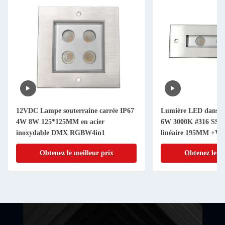
12VDC Lampe souterraine carrée IP67
Lumière LED dans l
4W 8W 125*125MM en acier
6W 3000K #316 SS I
inoxydable DMX RGBW4in1
linéaire 195MM +Ver
Obtenez le meilleur prix
Obtenez le me