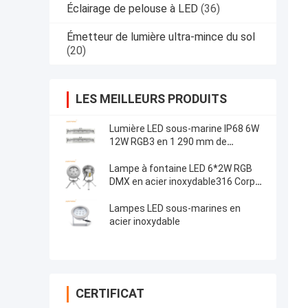
Éclairage de pelouse à LED
(36)
Émetteur de lumière ultra-mince du sol
(20)
LES MEILLEURS PRODUITS
Lumière LED sous-marine IP68 6W
12W RGB3 en 1 290 mm de
longueur avec support de montage
Lampe à fontaine LED 6*2W RGB
DMX en acier inoxydable316 Corps
DC12V/24V IP68 Pour piscines
Lampes LED sous-marines en
acier inoxydable
CERTIFICAT