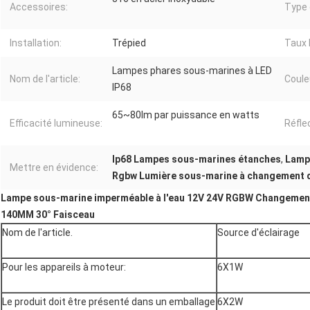
Accessoires:
Type 
Installation:
Trépied
Taux 
Lampes phares sous-marines à LED
Nom de l'article:
Coule
IP68
65~80lm par puissance en watts
Efficacité lumineuse:
Réfle
Ip68 Lampes sous-marines étanches
,
Lamp
Mettre en évidence:
Rgbw Lumière sous-marine à changement d
Lampe sous-marine imperméable à l'eau 12V 24V RGBW Changeme
140MM 30° Faisceau
Nom de l'article.
Source d'éclairage
Pour les appareils à moteur:
6X1W
Le produit doit être présenté dans un emballage
6X2W