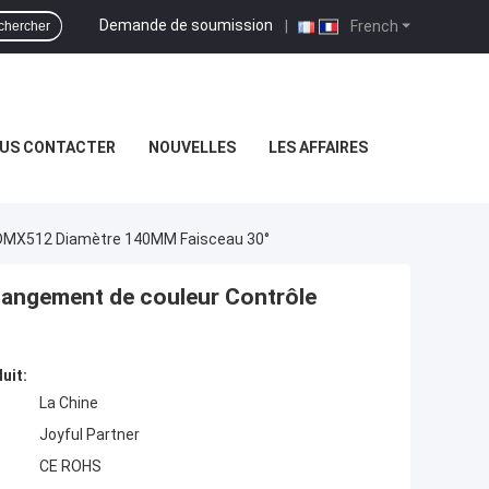
Demande de soumission
|
French
chercher
US CONTACTER
NOUVELLES
LES AFFAIRES
DMX512 Diamètre 140MM Faisceau 30°
angement de couleur Contrôle
uit:
La Chine
Joyful Partner
CE ROHS