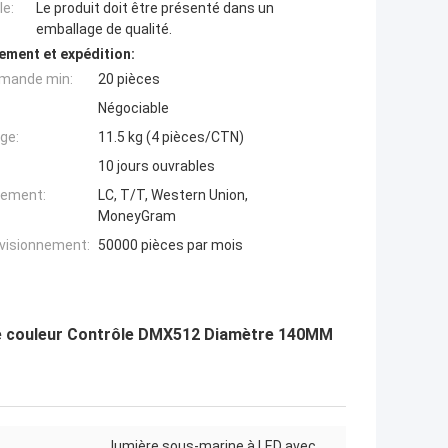
e:
Le produit doit être présenté dans un
emballage de qualité.
ement et expédition:
mande min:
20 pièces
Négociable
ge:
11.5 kg (4 pièces/CTN)
10 jours ouvrables
iement:
LC, T/T, Western Union,
MoneyGram
ovisionnement:
50000 pièces par mois
 couleur Contrôle DMX512 Diamètre 140MM
lumière sous-marine à LED avec