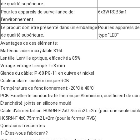
de qualité supérieure.
Pour les appareils de surveillance de
6x3W RGB3in1
l'environnement
Le produit doit être présenté dans un emballage
Pour les appareils de
de qualité supérieure.
type "LED"
Avantages de ces éléments:
Matériau: acier inoxydable 316L
Lentille: Lentille optique, efficacité ≥ 85%
Vitrage: vitrage trempé T=8 mm
Glande du câble: IP-68 PG-11 en cuivre et nickel
Couleur claire: couleur unique/RGB
Température de fonctionnement: -20°C à 40°C
PCB: Excellente conductivité thermique Aluminium, coefficient de co
Étanchéité: joints en silicone moulé
Cable d'alimentation: H05RN-F 2x0.75mm2 L=2m (pour une seule coul
H05RN-F 4x0,75mm2 L=2m (pour le format RVB)
Questions fréquentes
1- Êtes-vous fabricant?