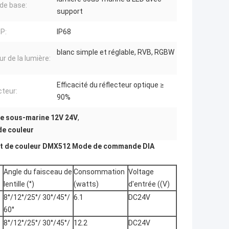
de base:
support
IP:
IP68
blanc simple et réglable, RVB, RGBW
ur de la lumière:
Efficacité du réflecteur optique ≥
cteur:
90%
e sous-marine 12V 24V
,
e couleur
nt de couleur DMX512 Mode de commande DIA
Angle du faisceau de
Consommation
Voltage
lentille (°)
(watts)
d'entrée ((V)
8°/12°/25°/ 30°/45°/
6.1
DC24V
60°
8°/12°/25°/ 30°/45°/
12.2
DC24V