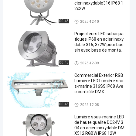
cier inoxydable316 IP68 1
2x2W
Lumière LED sous-marine
00:45
2025-12-10
Projecteurs LED subaqua
tiques IP68 en acier inoxy
dable 316, 3x2W pour bas
sin avec base de montag
e
Lumière LED sous-marine
00:45
2025-12-09
Commercial Exterior RGB
Lumière LED Lumière sou
s-marine 316SS IP68 Ave
c contrôle DMX
Lumière linéaire sous-marine
00:45
2025-12-08
Lumière sous-marine LED
de haute qualité DC24V 3
04 en acier inoxydable DM
X512 RGBW IP68 12W