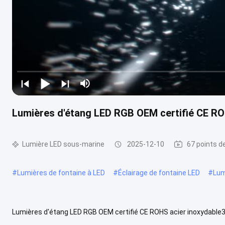
Lumières d'étang LED RGB OEM certifié CE RO
Lumière LED sous-marine
2025-12-10
67 points d
#
Lumières de fontaine à LED
#
Éclairage de fontaine LED
#
Lum
Lumières d'étang LED RGB OEM certifié CE ROHS acier inoxydable31
faisceau de lentille (°) Consommation (watts) Voltage d'entrée ((V